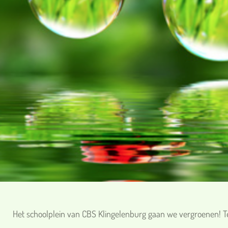
Het schoolplein van CBS Klingelenburg gaan we vergroenen! Teg