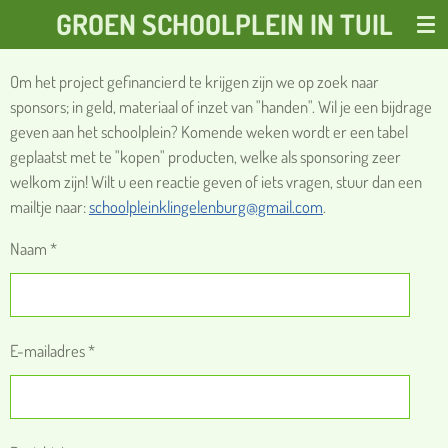
GROEN SCHOOLPLEIN IN TUIL
Ga
direct
naar
Om het project gefinancierd te krijgen zijn we op zoek naar
de
sponsors; in geld, materiaal of inzet van "handen". Wil je een bijdrage
hoofdinhoud
geven aan het schoolplein? Komende weken wordt er een tabel
geplaatst met te "kopen" producten, welke als sponsoring zeer
welkom zijn! Wilt u een reactie geven of iets vragen, stuur dan een
mailtje naar:
schoolpleinklingelenburg@gmail.com
.
Naam *
E-mailadres *