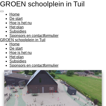
GROEN schoolplein in Tuil
Ga
direct
naar
Home
de
De start
hoofdinhoud
Hoe is het nu
Het plan
Subsidies
Sponsors en contactformulier
GROEN schoolplein in Tuil
Home
De start
Hoe is het nu
Het plan
Subsidies
Sponsors en contactformulier